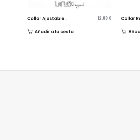
12,00 €
Collar Ajustable
Collar R
diseñado...
en altura
Añadir a la cesta
Añadi