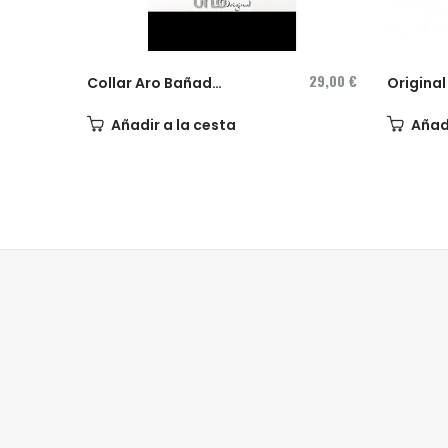
29,00 €
Collar Aro Bañado
Original
en Plata...
para Muj
Añadir a la cesta
Añadi