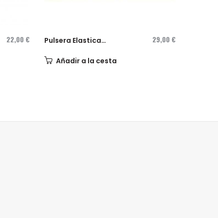
22,00 €
29,00 €
Pulsera Elastica
Pulsera
con piezas...
con...
Añadir a la cesta
Añad